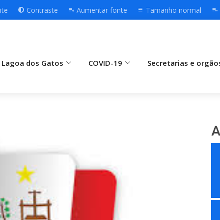
ite
Contraste
Aumentar fonte
Tamanho normal
 Lagoa dos Gatos
COVID-19
Secretarias e orgão
A