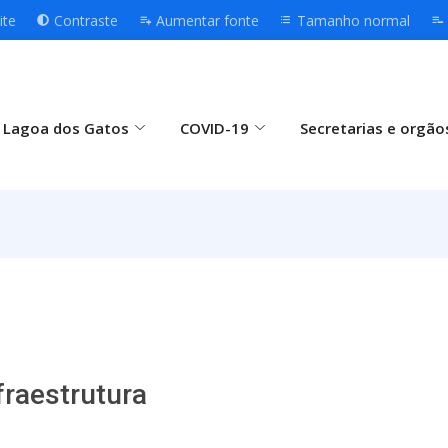
ite
Contraste
Aumentar fonte
Tamanho normal
 Lagoa dos Gatos
COVID-19
Secretarias e orgão
fraestrutura