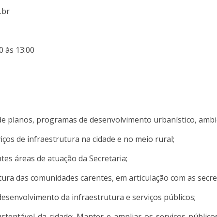
.br
0 às 13:00
de planos, programas de desenvolvimento urbanístico, ambie
ços de infraestrutura na cidade e no meio rural;
entes áreas de atuação da Secretaria;
ura das comunidades carentes, em articulação com as secreta
desenvolvimento da infraestrutura e serviços públicos;
tentável da cidade; Manter e ampliar os serviços públicos