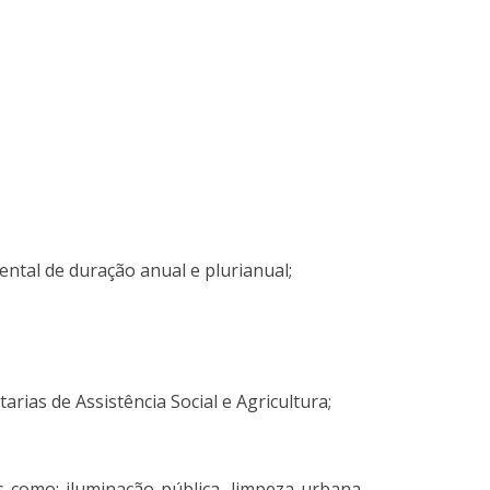
ntal de duração anual e plurianual;
rias de Assistência Social e Agricultura;
 como: iluminação pública, limpeza urbana,