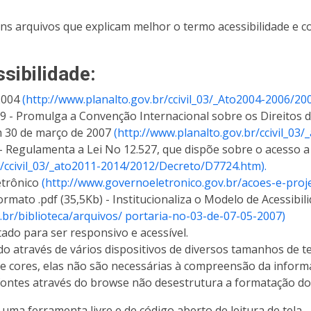
guns arquivos que explicam melhor o termo acessibilidade e 
sibilidade:
 2004
(http://www.planalto.gov.br/ccivil_03/_Ato2004-2006/2
09 - Promulga a Convenção Internacional sobre os Direitos 
m 30 de março de 2007
(http://www.planalto.gov.br/ccivil_03
 - Regulamenta a Lei No 12.527, que dispõe sobre o acesso a
r/ccivil_03/_ato2011-2014/2012/Decreto/D7724.htm).
etrônico
(http://www.governoeletronico.gov.br/acoes-e-proj
formato .pdf (35,5Kb) - Institucionaliza o Modelo de Acessibi
.br/biblioteca/arquivos/ portaria-no-03-de-07-05-2007)
ado para ser responsivo e acessível.
o através de vários dispositivos de diversos tamanhos de te
 cores, elas não são necessárias à compreensão da inform
ntes através do browse não desestrutura a formatação dos
a ferramenta livre e de código aberto de leitura de tela.