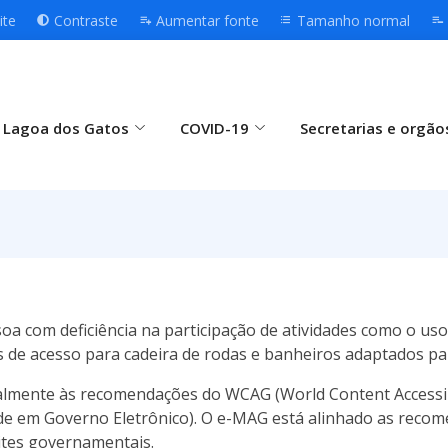
ite
Contraste
Aumentar fonte
Tamanho normal
 Lagoa dos Gatos
COVID-19
Secretarias e orgão
ssoa com deficiência na participação de atividades como o us
de acesso para cadeira de rodas e banheiros adaptados par
cipalmente às recomendações do WCAG (World Content Accessi
ade em Governo Eletrônico). O e-MAG está alinhado as recom
ites governamentais.