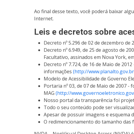
Ao final desse texto, você poderá baixar al
Internet.
Leis e decretos sobre aces
Decreto nº 5.296 de 02 de dezembro de
Decreto nº 6.949, de 25 de agosto de 20
Facultativo, assinados em Nova York, e
Decreto nº 7.724, de 16 de Maio de 2012
informações
(http://www.planalto.gov.b
Modelo de Acessibilidade de Governo El
Portaria nº 03, de 07 de Maio de 2007 - 
MAG
(http://www.governoeletronico.gov
Nosso portal da transparência foi projet
Todo o seu conteúdo pode ser visualizad
Apesar de possuir imagens e esquema de
O redimencionamento do tamanho das fo
NVDA – NonVisual Desktop Access (NVDA) é um