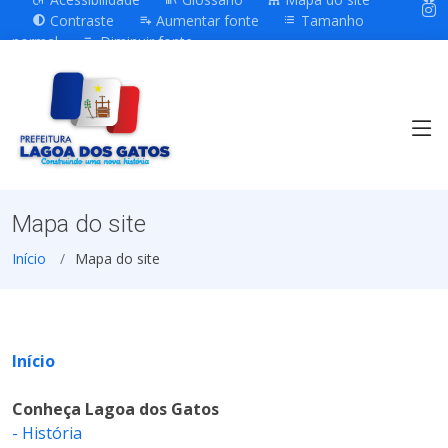
Contraste
Aumentar fonte
Tamanho
normal
Diminuir fonte
Mapa do site
Início
Mapa do site
Início
Conheça Lagoa dos Gatos
- História