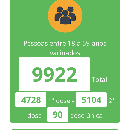
Pessoas entre 18 a 59 anos
vacinados
9922
Total -
4728
5104
1ª dose -
2ª
90
dose -
dose única