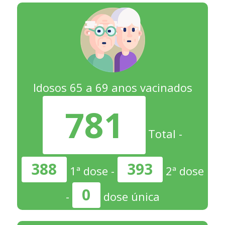
Idosos 65 a 69 anos vacinados
781
Total -
388
393
1ª dose -
2ª dose
0
-
dose única