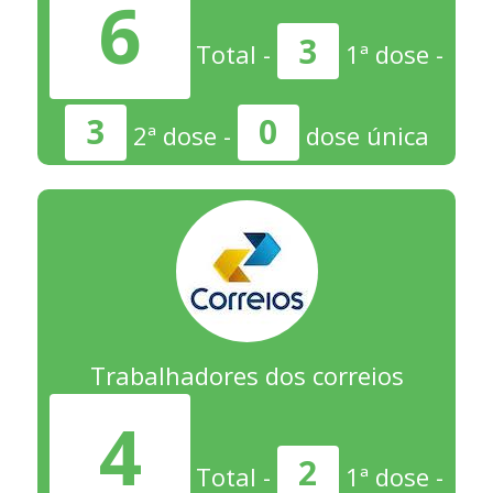
6
3
Total -
1ª dose -
3
0
2ª dose -
dose única
Trabalhadores dos correios
4
2
Total -
1ª dose -