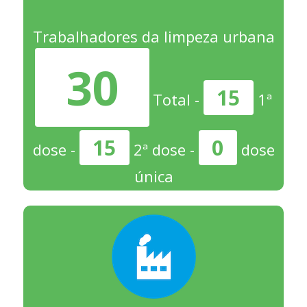
Trabalhadores da limpeza urbana
30
15
Total -
1ª
15
0
dose -
2ª dose -
dose
única