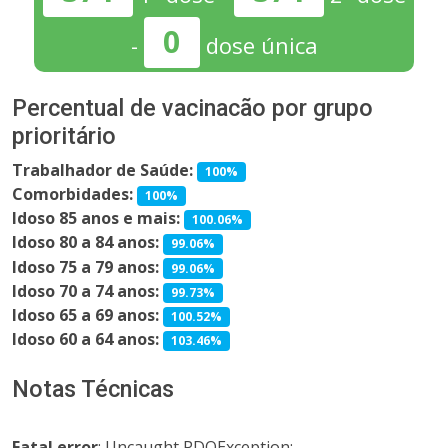
0
-
dose única
Percentual de vacinacão por grupo
prioritário
Trabalhador de Saúde:
100%
Comorbidades:
100%
Idoso 85 anos e mais:
100.06%
Idoso 80 a 84 anos:
99.06%
Idoso 75 a 79 anos:
99.06%
Idoso 70 a 74 anos:
99.73%
Idoso 65 a 69 anos:
100.52%
Idoso 60 a 64 anos:
103.46%
Notas Técnicas
Fatal error
: Uncaught PDOException: