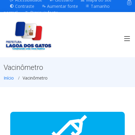
Contraste
Aumentar fonte
Tamanho
normal
Diminuir fonte
Vacinômetro
Início
Vacinômetro