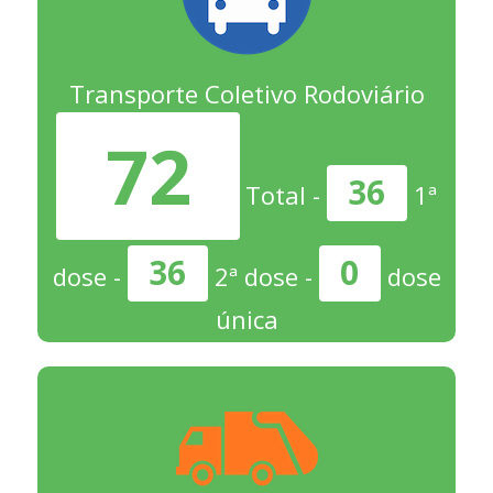
Transporte Coletivo Rodoviário
72
36
Total -
1ª
36
0
dose -
2ª dose -
dose
única