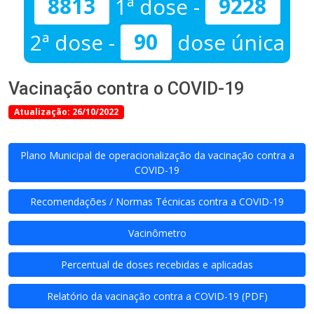
8813
1ª dose -
9228
2ª dose -
90
dose única
Vacinação contra o COVID-19
Atualização: 26/10/2022
Plano Municipal de operacionalização da vacinação contra a
COVID-19
Recomendações / Normas Técnicas contra a COVID-19
Vacinômetro
Percentual de doses recebidas e aplicadas
Relatório da vacinação contra a COVID-19 (PDF)