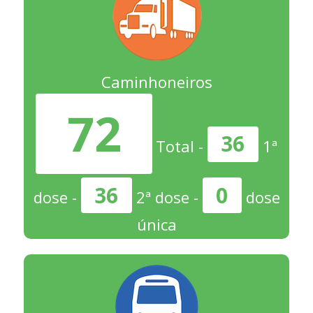
Caminhoneiros
72
36
Total -
1ª
36
0
dose -
2ª dose -
dose
única