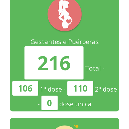
Gestantes e Puérperas
216
Total -
106
110
1ª dose -
2ª dose
0
-
dose única