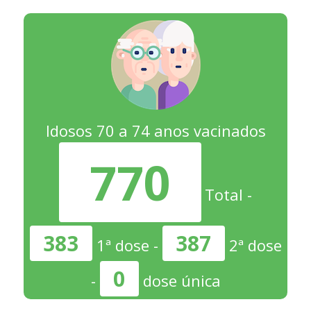
Idosos 70 a 74 anos vacinados
770
Total -
383
387
1ª dose -
2ª dose
0
-
dose única