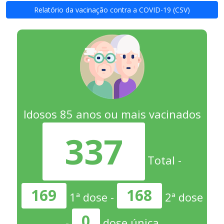
Relatório da vacinação contra a COVID-19 (CSV)
Idosos 85 anos ou mais vacinados
337
Total -
169
168
1ª dose -
2ª dose
0
-
dose única