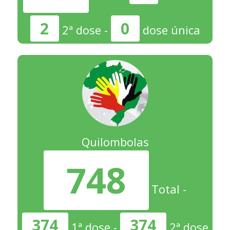
2
0
2ª dose -
dose única
Quilombolas
748
Total -
374
374
1ª dose -
2ª dose