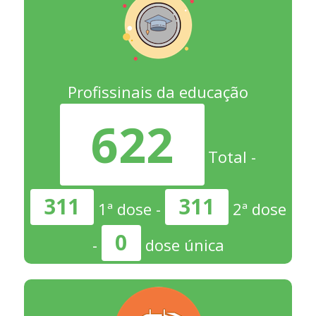
Profissinais da educação
622
Total -
311
311
1ª dose -
2ª dose
0
-
dose única