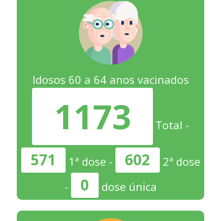
Idosos 60 a 64 anos vacinados
1173
Total -
571
602
1ª dose -
2ª dose
0
-
dose única