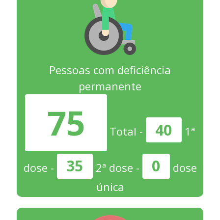
Pessoas com deficiência
permanente
75
40
Total -
1ª
35
0
dose -
2ª dose -
dose
única