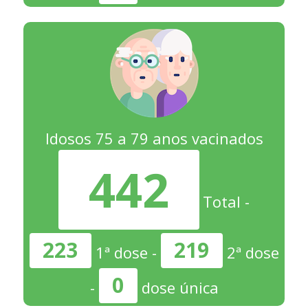
Idosos 75 a 79 anos vacinados
442
Total -
223
219
1ª dose -
2ª dose
0
-
dose única