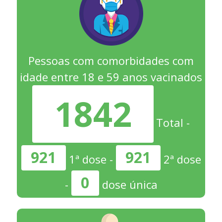
Pessoas com comorbidades com
idade entre 18 e 59 anos vacinados
1842
Total -
921
921
1ª dose -
2ª dose
0
-
dose única