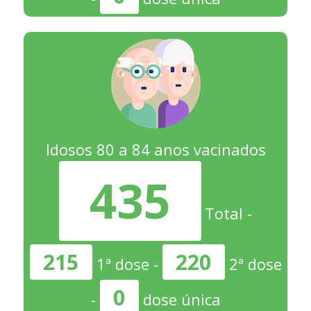
Idosos 80 a 84 anos vacinados
435
Total -
215
220
1ª dose -
2ª dose
0
-
dose única