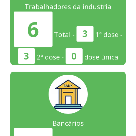
Trabalhadores da industria
6
3
Total -
1ª dose -
3
0
2ª dose -
dose única
Bancários