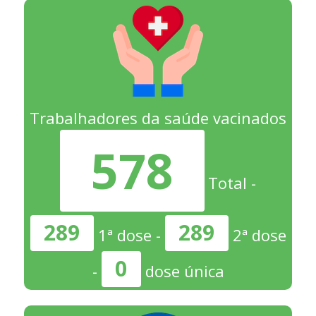
Trabalhadores da saúde vacinados
578
Total -
289
289
1ª dose -
2ª dose
0
-
dose única