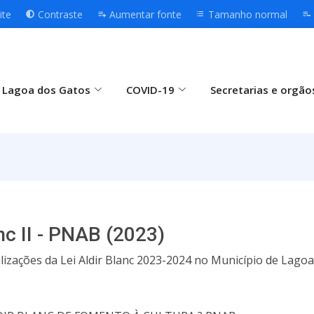
ite
Contraste
Aumentar fonte
Tamanho normal
 Lagoa dos Gatos
COVID-19
Secretarias e orgão
nc II - PNAB (2023)
izações da Lei Aldir Blanc 2023-2024 no Município de Lago