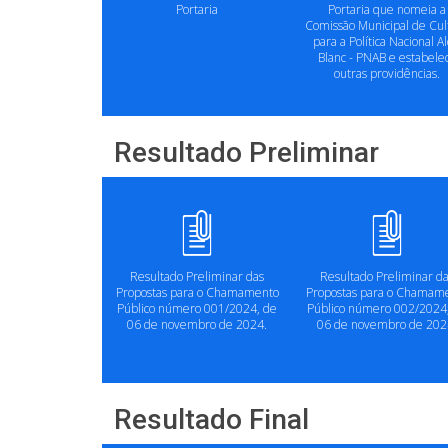
Portaria
Portaria que nomeia a
Comissão Municipal de Cul
para a Política Nacional Al
Blanc - PNAB e estabele
outras providências.
Resultado Preliminar
Resultado Preliminar das
Resultado Preliminar d
Propostas para o Chamamento
Propostas para o Chamam
Público número 001/2024, de
Público número 002/2024
06 de novembro de 2024.
06 de novembro de 202
Resultado Final