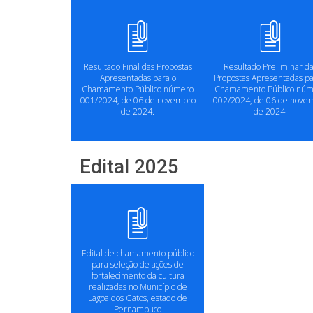
Resultado Final das Propostas
Resultado Preliminar d
Apresentadas para o
Propostas Apresentadas pa
Chamamento Público número
Chamamento Público núm
001/2024, de 06 de novembro
002/2024, de 06 de nove
de 2024.
de 2024.
Edital 2025
Edital de chamamento público
para seleção de ações de
fortalecimento da cultura
realizadas no Município de
Lagoa dos Gatos, estado de
Pernambuco