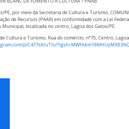
LDIR BLANC DE FOMENTO À CULTURA ? PNAB
s/PE, por meio da Secretaria de Cultura e Turismo, COMUNIC
cação de Recursos (PAAR) em conformidade com a Lei Federal n
Municipal, localizada no centro, Lagoa dos Gatos/PE.
de Cultura e Turismo, Rua do comércio, n°75, Centro, Lagoa
stagram.com/p/C477sXruTIo/?igsh=MWFkbm16MHUyMXB3N