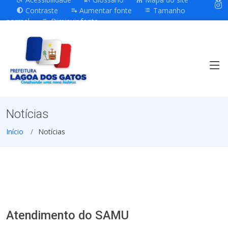
Contraste
Aumentar fonte
Tamanho
normal
Diminuir fonte
Notícias
Início
Notícias
Atendimento do SAMU