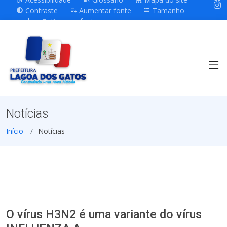
Contraste
Aumentar fonte
Tamanho
normal
Diminuir fonte
Notícias
Início
Notícias
O vírus H3N2 é uma variante do vírus