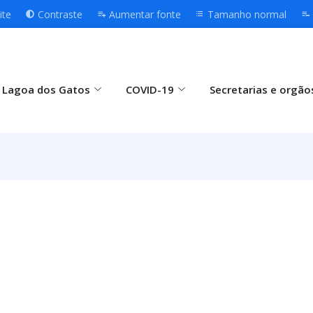
ite
Contraste
Aumentar fonte
Tamanho normal
 Lagoa dos Gatos
COVID-19
Secretarias e orgão