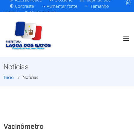
Contraste
Aumentar fonte
Tamanho
normal
Diminuir fonte
Notícias
Início
Notícias
Vacinômetro