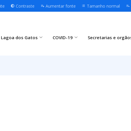
ite
Contraste
Aumentar fonte
Tamanho normal
 Lagoa dos Gatos
COVID-19
Secretarias e orgão